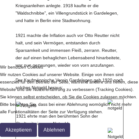
Kriegsanleihen anlegte. 1918 kaufte er die
"Waldschnibbe", ein Villengrundstück in Gardelegen,
und hatte in Berlin eine Stadtwohnung.
1921 machte die Inflation auch vor Otto Reutter nicht
halt, und sein Vermögen, entstanden durch
Sparsamkeit und immensen Fleiß, zerrann. Reutter,
der auf einen behaglichen Lebensabend hinarbeitete,
war nun gezwungen, wieder von vorn anzufangen.
Wir benutzen Cookies
Wir nutzen Cookies auf unserer Website. Einige von ihnen sind
Der Kaufmännische Verein Gardelegen gab 1920 noch
essenziell für den Betrieb der Seite, während andere uns helfen, diese
solches Notgeld heraus:
Website und die Nutzererfahrung zu verbessern (Tracking Cookies).
Sie können selbst entscheiden, ob Sie die Cookies zulassen möchten.
Bitte beachten Sie, dass bei einer Ablehnung womöglich nicht mehr
alle Funktionalitäten der Seite zur Verfügung stehen.
1921 ehrte man den berühmten Sohn der
Stadt mit eigenem Notgeld:
Akzeptieren
Ablehnen