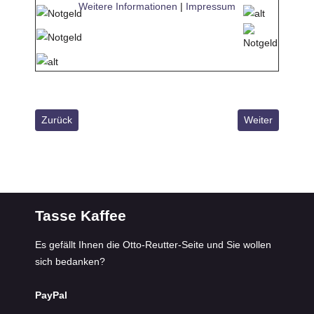
Weitere Informationen
|
Impressum
Vorheriger Beitrag: Reutter im Bild
Nächster Beitra
Zurück
Weiter
Tasse Kaffee
Es gefällt Ihnen die Otto-Reutter-Seite und Sie wollen
sich bedanken?
PayPal