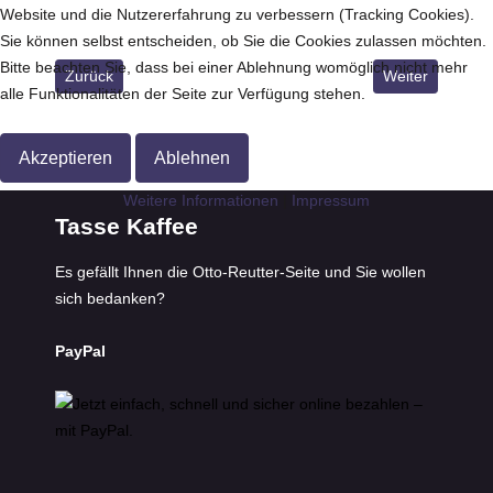
Website und die Nutzererfahrung zu verbessern (Tracking Cookies).
Sie können selbst entscheiden, ob Sie die Cookies zulassen möchten.
Bitte beachten Sie, dass bei einer Ablehnung womöglich nicht mehr
Vorheriger Beitrag: Karikaturen
Nächster Beitra
Zurück
Weiter
alle Funktionalitäten der Seite zur Verfügung stehen.
Akzeptieren
Ablehnen
Weitere Informationen
|
Impressum
Tasse Kaffee
Es gefällt Ihnen die Otto-Reutter-Seite und Sie wollen
sich bedanken?
PayPal