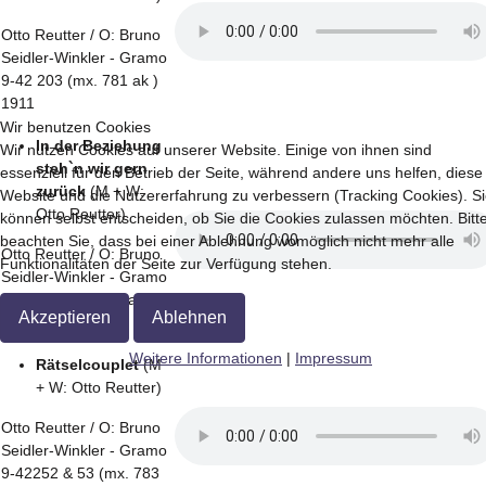
Otto Reutter / O: Bruno
Seidler-Winkler - Gramo
9-42 203 (mx. 781 ak )
1911
Wir benutzen Cookies
In der Beziehung
Wir nutzen Cookies auf unserer Website. Einige von ihnen sind
steh`n wir gern
essenziell für den Betrieb der Seite, während andere uns helfen, diese
zurück
(M + W:
Website und die Nutzererfahrung zu verbessern (Tracking Cookies). S
Otto Reutter)
können selbst entscheiden, ob Sie die Cookies zulassen möchten. Bitt
beachten Sie, dass bei einer Ablehnung womöglich nicht mehr alle
Otto Reutter / O: Bruno
Funktionalitäten der Seite zur Verfügung stehen.
Seidler-Winkler - Gramo
9-42204 (mx. 782 ak)
Akzeptieren
Ablehnen
1911
Weitere Informationen
|
Impressum
Rätselcouplet
(M
+ W: Otto Reutter)
Otto Reutter / O: Bruno
Seidler-Winkler - Gramo
9-42252 & 53 (mx. 783