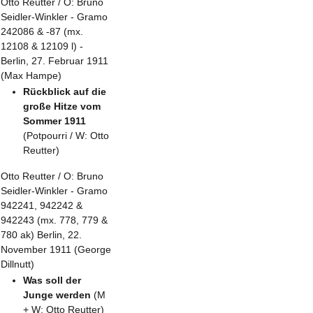
Otto Reutter / O: Bruno
Seidler-Winkler - Gramo
242086 & -87 (mx.
12108 & 12109 l) -
Berlin, 27. Februar 1911
(Max Hampe)
Rückblick auf die
große Hitze vom
Sommer 1911
(Potpourri / W: Otto
Reutter)
Otto Reutter / O: Bruno
Seidler-Winkler - Gramo
942241, 942242 &
942243 (mx. 778, 779 &
780 ak) Berlin, 22.
November 1911 (George
Dillnutt)
Was soll der
Junge werden
(M
+ W: Otto Reutter)