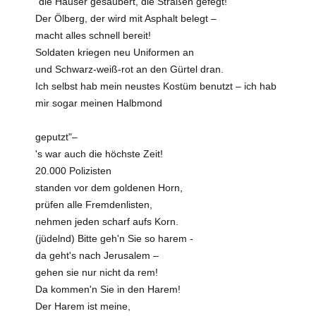
"die Häuser gesäubert, die Straßen gefegt!
Der Ölberg, der wird mit Asphalt belegt –
macht alles schnell bereit!
Soldaten kriegen neu Uniformen an
und Schwarz-weiß-rot an den Gürtel dran.
Ich selbst hab mein neustes Kostüm benutzt – ich hab
mir sogar meinen Halbmond
geputzt"–
's war auch die höchste Zeit!
20.000 Polizisten
standen vor dem goldenen Horn,
prüfen alle Fremdenlisten,
nehmen jeden scharf aufs Korn.
(jüdelnd) Bitte geh'n Sie so harem -
da geht's nach Jerusalem –
gehen sie nur nicht da rem!
Da kommen'n Sie in den Harem!
Der Harem ist meine,