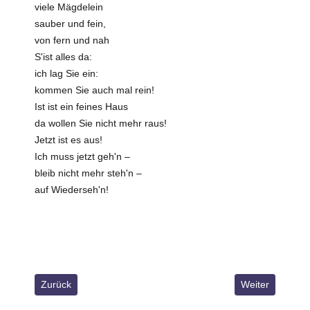
viele Mägdelein
sauber und fein,
von fern und nah
S'ist alles da:
ich lag Sie ein:
kommen Sie auch mal rein!
Ist ist ein feines Haus
da wollen Sie nicht mehr raus!
Jetzt ist es aus!
Ich muss jetzt geh'n –
bleib nicht mehr steh'n –
auf Wiederseh'n!
Vorheriger Beitrag: Die neuen Steuern
Nächster Beitra
Zurück
Weiter