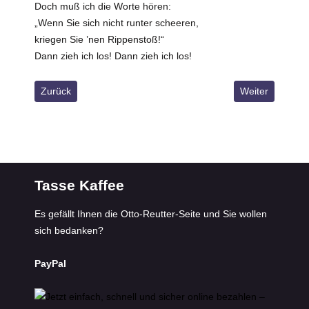
Doch muß ich die Worte hören:
„Wenn Sie sich nicht runter scheeren,
kriegen Sie ’nen Rippenstoß!“
Dann zieh ich los! Dann zieh ich los!
Vorheriger Beitrag: Buntes Allerlei
Nächster Beitrag
Zurück
Weiter
Tasse Kaffee
Es gefällt Ihnen die Otto-Reutter-Seite und Sie wollen
sich bedanken?
PayPal