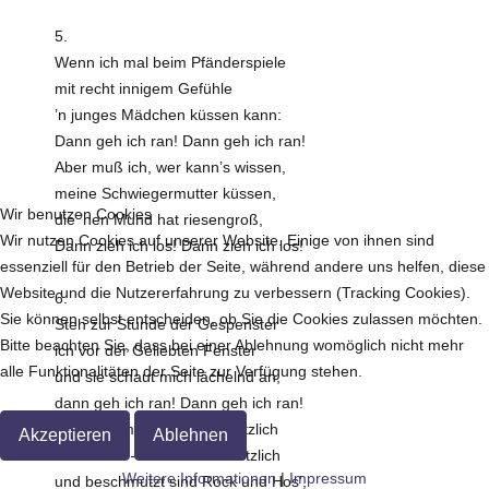
5.
Wenn ich mal beim Pfänderspiele
mit recht innigem Gefühle
’n junges Mädchen küssen kann:
Dann geh ich ran! Dann geh ich ran!
Aber muß ich, wer kann’s wissen,
meine Schwiegermutter küssen,
Wir benutzen Cookies
die ’nen Mund hat riesengroß,
Wir nutzen Cookies auf unserer Website. Einige von ihnen sind
Dann zieh ich los! Dann zieh ich los!
essenziell für den Betrieb der Seite, während andere uns helfen, diese
Website und die Nutzererfahrung zu verbessern (Tracking Cookies).
6.
Sie können selbst entscheiden, ob Sie die Cookies zulassen möchten.
Steh zur Stunde der Gespenster
Bitte beachten Sie, dass bei einer Ablehnung womöglich nicht mehr
ich vor der Geliebten Fenster
alle Funktionalitäten der Seite zur Verfügung stehen.
und sie schaut mich lächelnd an,
dann geh ich ran! Dann geh ich ran!
Aber kommt’s von oben plötzlich
Akzeptieren
Ablehnen
etwas naß – es riecht entsetzlich
Weitere Informationen
|
Impressum
und beschmutzt sind Rock und Hos’,