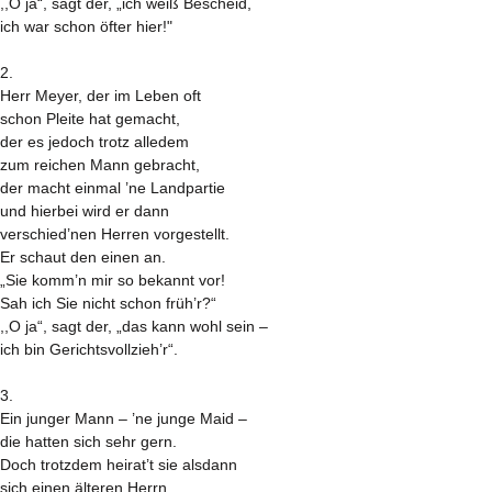
,,O ja“, sagt der, „ich weiß Bescheid,
ich war schon öfter hier!"
2.
Herr Meyer, der im Leben oft
schon Pleite hat gemacht,
der es jedoch trotz alledem
zum reichen Mann gebracht,
der macht einmal ’ne Landpartie
und hierbei wird er dann
verschied’nen Herren vorgestellt.
Er schaut den einen an.
„Sie komm’n mir so bekannt vor!
Sah ich Sie nicht schon früh’r?“
,,O ja“, sagt der, „das kann wohl sein –
ich bin Gerichtsvollzieh’r“.
3.
Ein junger Mann – ’ne junge Maid –
die hatten sich sehr gern.
Doch trotzdem heirat’t sie alsdann
sich einen älteren Herrn.