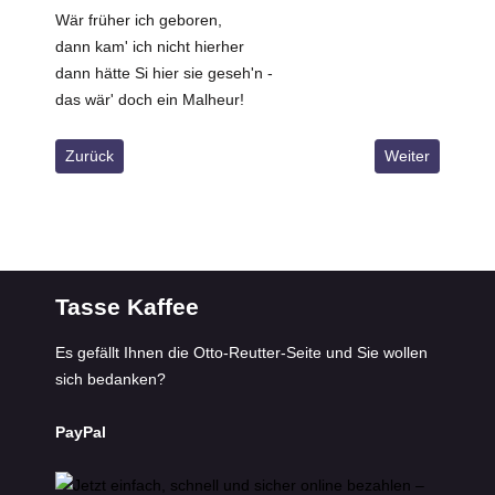
Wär früher ich geboren,
dann kam' ich nicht hierher
dann hätte Si hier sie geseh'n -
das wär' doch ein Malheur!
Vorheriger Beitrag: Der Zeitgeist
Nächster Beitra
Zurück
Weiter
Tasse Kaffee
Es gefällt Ihnen die Otto-Reutter-Seite und Sie wollen
sich bedanken?
PayPal