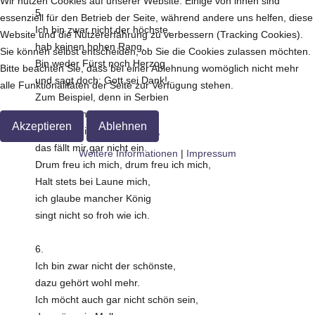
Wir nutzen Cookies auf unserer Website. Einige von ihnen sind
5.
essenziell für den Betrieb der Seite, während andere uns helfen, diese
Ich bin zwar nicht der höchste,
Website und die Nutzererfahrung zu verbessern (Tracking Cookies).
hab keinen hohen Rang.
Sie können selbst entscheiden, ob Sie die Cookies zulassen möchten.
Bin weder Fürst noch Herzog
Bitte beachten Sie, dass bei einer Ablehnung womöglich nicht mehr
und sagt doch: Gott sei Dank!
alle Funktionalitäten der Seite zur Verfügung stehen.
Zum Beispiel, denn in Serbien
ich König müsste sein –
Akzeptieren
Ablehnen
da müsste ich bald sterbien,
das fällt mir gar nicht ein.
Weitere Informationen
|
Impressum
Drum freu ich mich, drum freu ich mich,
Halt stets bei Laune mich,
ich glaube mancher König
singt nicht so froh wie ich.
6.
Ich bin zwar nicht der schönste,
dazu gehört wohl mehr.
Ich möcht auch gar nicht schön sein,