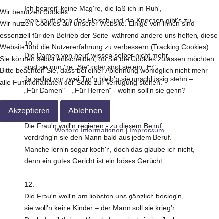
Ich begreif' keine Mag're, die laß ich in Ruh',
Wir benutzen Cookies
man kauft doch das Fleisch und die Knochen gibt's zu.
Wir nutzen Cookies auf unserer Website. Einige von ihnen sind
essenziell für den Betrieb der Seite, während andere uns helfen, diese
10.
Website und die Nutzererfahrung zu verbessern (Tracking Cookies).
Die Damen von heut' wissen selber nicht mehr,
Sie können selbst entscheiden, ob Sie die Cookies zulassen möchten.
sind sie nun 'ne „Sie" oder sind sie ein „Er".
Bitte beachten Sie, dass bei einer Ablehnung womöglich nicht mehr
Ja selbst vor zwei Tür'n bleib'n sie unschlüssig stehn –
alle Funktionalitäten der Seite zur Verfügung stehen.
„Für Damen" – „Für Herren" - wohin soll'n sie gehn?
Akzeptieren
Ablehnen
11.
Die Frau'n woll'n regieren - zu diesem Behuf
Weitere Informationen
|
Impressum
verdräng'n sie den Mann bald aus jedem Beruf.
Manche lern'n sogar koch'n, doch das glaube ich nicht,
denn ein gutes Gericht ist ein böses Gerücht.
12.
Die Frau'n woll'n am liebsten uns gänzlich besieg'n,
sie woll'n keine Kinder – der Mann soll sie krieg'n.