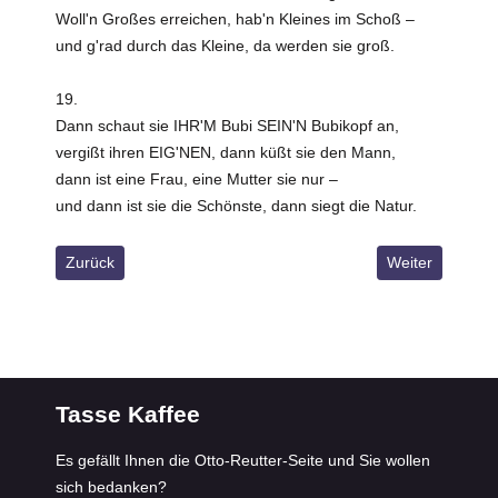
Woll'n Großes erreichen, hab'n Kleines im Schoß –
und g'rad durch das Kleine, da werden sie groß.
19.
Dann schaut sie IHR'M Bubi SEIN'N Bubikopf an,
vergißt ihren EIG'NEN, dann küßt sie den Mann,
dann ist eine Frau, eine Mutter sie nur –
und dann ist sie die Schönste, dann siegt die Natur.
Vorheriger Beitrag: Ein kleines Stück Papier
Nächster Beitra
Zurück
Weiter
Tasse Kaffee
Es gefällt Ihnen die Otto-Reutter-Seite und Sie wollen
sich bedanken?