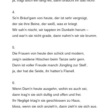
ja, tragt doch ein läng'res, dann braucht ihr das nicht!
4.
So'n Bräut'gam von heute, der ist sehr vergnügt,
der sie ihre Beine, der weiß, was er kriegt.
Wir sah'n nischt, wir tappten im Dunkeln herum –
und war'n sie nicht grade, dann nahm'n wir sie krumm.
5.
Die Frauen von heute den schick und modern,
zeig'n seidene Höschen beim Tanze sehr gern.
Dann ist voller Freude manch Jüngling zur Stell',
ja, der hat die Seide, ihr hatten's Flanell.
6.
Wenn Dam'n heute ausgehn, wohin es auch sei,
dann trag'n sie sich duftig und offen und frei.
Ihr Negligé trtag'n sie geschlossen zu Haus,
bloss, wenn sie sich anzieh'n, dann zieh'n sie sich aus.