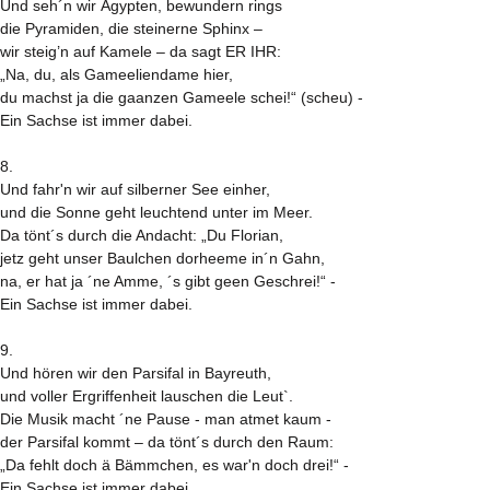
Und seh´n wir Ägypten, bewundern rings
die Pyramiden, die steinerne Sphinx –
wir steig’n auf Kamele – da sagt ER IHR:
„Na, du, als Gameeliendame hier,
du machst ja die gaanzen Gameele schei!“ (scheu) -
Ein Sachse ist immer dabei.
8.
Und fahr'n wir auf silberner See einher,
und die Sonne geht leuchtend unter im Meer.
Da tönt´s durch die Andacht: „Du Florian,
jetz geht unser Baulchen dorheeme in´n Gahn,
na, er hat ja ´ne Amme, ´s gibt geen Geschrei!“ -
Ein Sachse ist immer dabei.
9.
Und hören wir den Parsifal in Bayreuth,
und voller Ergriffenheit lauschen die Leut`.
Die Musik macht ´ne Pause - man atmet kaum -
der Parsifal kommt – da tönt´s durch den Raum:
„Da fehlt doch ä Bämmchen, es war'n doch drei!“ -
Ein Sachse ist immer dabei.