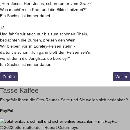
„Herr Jeses, Herr Jesus, schon runter vom Graiz?
Was macht´n die Frau und die Bildschnitzerei?“
Ein Sachse ist immer dabei.
13.
Und fahr'n wir auch nur bis zum schönen Rhein,
betrachten die Burgen, preisen den Wein.
Wir bleiben vor´m Loreley-Felsen stehn -
da tönt´s schon: „Ich gann bloß den Felsen seh'n,
wo ist denn die Jungfrau, de Loreley?“
Ein Sachse ist immer dabei.
Vorheriger Beitrag: Ein Loblied auf die Frauen von heute
Nächste
Zurück
Weiter
Tasse Kaffee
Es gefällt Ihnen die Otto-Reutter-Seite und Sie wollen sich bedanken?
PayPal
© 2022 otto-reutter.de - Robert Ostermeyer