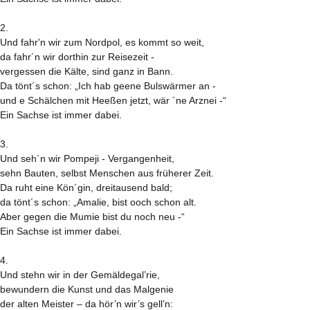
2.
Und fahr'n wir zum Nordpol, es kommt so weit,
da fahr´n wir dorthin zur Reisezeit -
vergessen die Kälte, sind ganz in Bann.
Da tönt´s schon: „Ich hab geene Bulswärmer an -
und e Schälchen mit Heeßen jetzt, wär ´ne Arznei -“
Ein Sachse ist immer dabei.
3.
Und seh´n wir Pompeji - Vergangenheit,
sehn Bauten, selbst Menschen aus früherer Zeit.
Da ruht eine Kön´gin, dreitausend bald;
da tönt´s schon: „Amalie, bist ooch schon alt.
Aber gegen die Mumie bist du noch neu -“
Ein Sachse ist immer dabei.
4.
Und stehn wir in der Gemäldegal’rie,
bewundern die Kunst und das Malgenie
der alten Meister – da hör’n wir’s gell’n: