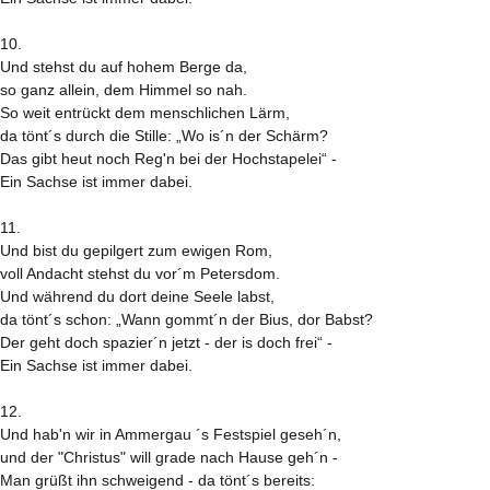
10.
Und stehst du auf hohem Berge da,
so ganz allein, dem Himmel so nah.
So weit entrückt dem menschlichen Lärm,
da tönt´s durch die Stille: „Wo is´n der Schärm?
Das gibt heut noch Reg'n bei der Hochstapelei“ -
Ein Sachse ist immer dabei.
11.
Und bist du gepilgert zum ewigen Rom,
voll Andacht stehst du vor´m Petersdom.
Und während du dort deine Seele labst,
da tönt´s schon: „Wann gommt´n der Bius, dor Babst?
Der geht doch spazier´n jetzt - der is doch frei“ -
Ein Sachse ist immer dabei.
12.
Und hab'n wir in Ammergau ´s Festspiel geseh´n,
und der "Christus" will grade nach Hause geh´n -
Man grüßt ihn schweigend - da tönt´s bereits: