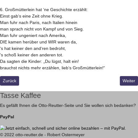
6. Großmütterlein hat ‘ne Geschichte erzählt:
Einst gab‘s eine Zeit ohne Krieg.
Man fuhr nach Paris, nach Italien hinein
man sprach nicht von Kampf und von Sieg.
Man fuhr ungeniert nach Amerika,
DIE kamen herüber und WIR waren da,
‘s hat keiner den and‘ren bedroht,
‘s schoß keiner den anderen tot.
Da sagten die Kinder: „Du lügst, halt ein!
brauchst nichts mehr erzählen, lieb‘s Großmütterlein!“
Vorheriger Beitrag: Gräme Dich nicht!
Nächste
Zurück
Weiter
Tasse Kaffee
Es gefällt Ihnen die Otto-Reutter-Seite und Sie wollen sich bedanken?
PayPal
© 2022 otto-reutter.de - Robert Ostermeyer