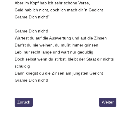
Aber im Kopf hab ich sehr schöne Verse,
Geld hab ich nicht, doch ich mach dir 'n Gedicht
Gräme Dich nicht!"
Gräme Dich nicht!
Wartest du auf die Auswertung und auf die Zinsen
Darfst du nie weinen, du mußt immer grinsen
Leb' nur recht lange und wart nur geduldig
Doch selbst wenn du stirbst, bleibt der Staat dir nichts
schuldig
Dann kriegst du die Zinsen am jüngsten Gericht
Gräme Dich nicht!
Vorheriger Beitrag: Gib du mir deine, ich gebe dir meine
Nächster Beitr
Zurück
Weiter