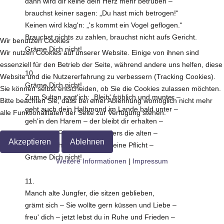
dann wird dir keine dein Herz mehr betrüben –
brauchst keiner sagen: „Du hast mich betrogen!“
Keinen wird klag'n: „'s kommt ein Vogel geflogen.“
Brauchst nichts zu zahlen, brauchst nicht aufs Gericht.
Wir benutzen Cookies
Gräme Dich nicht!
Wir nutzen Cookies auf unserer Website. Einige von ihnen sind
essenziell für den Betrieb der Seite, während andere uns helfen, diese
10.
Website und die Nutzererfahrung zu verbessern (Tracking Cookies).
Gräme Dich nicht!
Sie können selbst entscheiden, ob Sie die Cookies zulassen möchten.
Zum Sultan sagt'ich: „Bleib' fröhlich und munter –
Bitte beachten Sie, dass bei einer Ablehnung womöglich nicht mehr
geht auch dein Halbmond im Lande bald unter –
alle Funktionalitäten der Seite zur Verfügung stehen.
geh'in den Harem – der bleibt dir erhalten –
Küsse die Frauen – besonders die alten –
Akzeptieren
Ablehnen
Lebe als Eh'mann – erfüll' deine Pflicht –
Gräme Dich nicht!
Weitere Informationen
|
Impressum
11.
Manch alte Jungfer, die sitzen geblieben,
grämt sich – Sie wollte gern küssen und Liebe –
freu' dich – jetzt lebst du in Ruhe und Frieden –