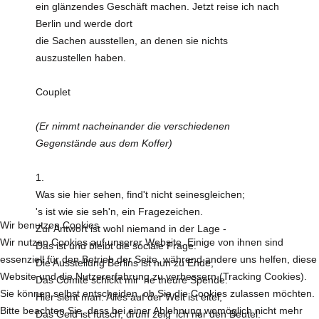
ein glänzendes Geschäft machen. Jetzt reise ich nach
Berlin und werde dort
die Sachen ausstellen, an denen sie nichts
auszustellen haben.
Couplet
(Er nimmt nacheinander die verschiedenen
Gegenstände aus dem Koffer)
1.
Was sie hier sehen, find't nicht seinesgleichen;
's ist wie sie seh'n, ein Fragezeichen.
Wir benutzen Cookies
Zur Antwort ist wohl niemand in der Lage -
Wir nutzen Cookies auf unserer Website. Einige von ihnen sind
Das ist und bleibt die sociale Frage.
essenziell für den Betrieb der Seite, während andere uns helfen, diese
Die Ausstellung Berlins ist nun zu Ende,
Website und die Nutzererfahrung zu verbessern (Tracking Cookies).
Das Comité schickt mir 'ne theure Spende.
Sie können selbst entscheiden, ob Sie die Cookies zulassen möchten.
Hier sieht man: Alles auf der Welt ist eitel,
Bitte beachten Sie, dass bei einer Ablehnung womöglich nicht mehr
Das Geld ist futsch, drum zeig' ich nur den Beutel.