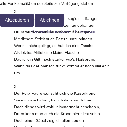
alle Funktionalitäten der Seite zur Verfügung stehen.
2.
An diesem Strick, da hat - ich sag's mit Bangen,
Akzeptieren
Ablehnen
Der Peters einst die Schwarzen aufgehangen.
Weitere Informationen
|
Impressum
Drum wünsche ich, es könnte mir gelingen
Mit diesem Strick auch Peters umzubringen.
Wenn's nicht gelingt, so hab ich eine Tasche
Als letztes Mittel eine kleine Flasche.
Das ist ein Gift, noch stärker wie's Heilserum,
Wenn das der Mensch trinkt, kommt er noch viel eh'r
um.
3.
Der Felix Faure wünscht sich die Kaiserkrone,
Sie mir zu schicken, bat ich ihn zum Hohne,
Doch dieses wird wohl nimmermehr gescheh'n,
Drum kann man auch die Krone hier nicht seh'n
Doch einen Säbel zeig ich allen Leuten,