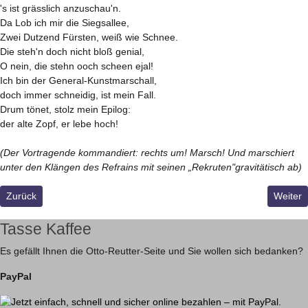
's ist grässlich anzuschau'n.
Da Lob ich mir die Siegsallee,
Zwei Dutzend Fürsten, weiß wie Schnee.
Die steh'n doch nicht bloß genial,
O nein, die stehn ooch scheen ejal!
Ich bin der General-Kunstmarschall,
doch immer schneidig, ist mein Fall.
Drum tönet, stolz mein Epilog:
der alte Zopf, er lebe hoch!
(Der Vortragende kommandiert: rechts um! Marsch! Und marschiert
unter den Klängen des Refrains mit seinen „Rekruten"gravitätisch ab)
Vorheriger Beitrag: Der Geist ist willig aber das Fleisch ist schwach!
Nächste
Zurück
Weiter
Tasse Kaffee
Es gefällt Ihnen die Otto-Reutter-Seite und Sie wollen sich bedanken?
PayPal