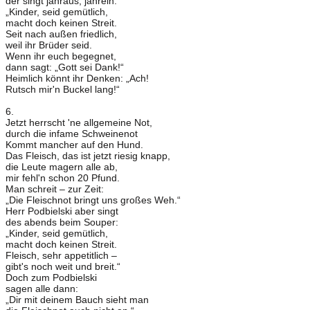
der singt jahraus, jahrein:
„Kinder, seid gemütlich,
macht doch keinen Streit.
Seit nach außen friedlich,
weil ihr Brüder seid.
Wenn ihr euch begegnet,
dann sagt: „Gott sei Dank!“
Heimlich könnt ihr Denken: „Ach!
Rutsch mir'n Buckel lang!“
6.
Jetzt herrscht 'ne allgemeine Not,
durch die infame Schweinenot
Kommt mancher auf den Hund.
Das Fleisch, das ist jetzt riesig knapp,
die Leute magern alle ab,
mir fehl'n schon 20 Pfund.
Man schreit – zur Zeit:
„Die Fleischnot bringt uns großes Weh.“
Herr Podbielski aber singt
des abends beim Souper:
„Kinder, seid gemütlich,
macht doch keinen Streit.
Fleisch, sehr appetitlich –
gibt's noch weit und breit.“
Doch zum Podbielski
sagen alle dann:
„Dir mit deinem Bauch sieht man