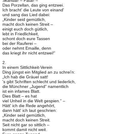
Skandal! – Fatal! –
Das Porzellan, das ging entzwei.
Ich bracht' die Leute von einand'
und sang das Lied dabei:
„Kinder seid gemütlich,
macht doch keinen Streit –
einigt euch doch gütlich,
lebt in Friedlichkeit,
schont doch eure Tassen
bei der Rauferei –
oder nehmt Emaille, denn
das kriegt ihr nicht entzwei!“
2.
In einem Sittlichkeit-Verein
Ding jüngst ein Mitglied an zu schrei'n:
„Ich hab die Gräuel satt!
's gibt Schriften schlecht und liederlich,
die Münchner „Jugend“ namentlich
ist ein infames Blatt.
Dies Blatt – es hat
viel Unheil in die Welt gespien.“ –
Hätt' ich die Rede angehört,
dann hätt' ich laut geschrien:
„Kinder seid gemütlich,
macht doch keinen Streit.
Seit nicht gar so sittlich –
kommt damit nicht weit.