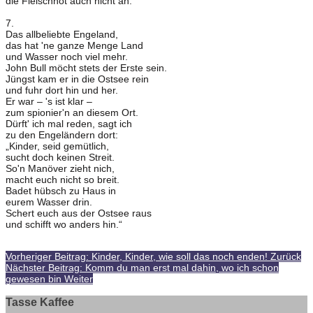
die Fleischnot auch nicht an.“
7.
Das allbeliebte Engeland,
das hat 'ne ganze Menge Land
und Wasser noch viel mehr.
John Bull möcht stets der Erste sein.
Jüngst kam er in die Ostsee rein
und fuhr dort hin und her.
Er war – 's ist klar –
zum spionier'n an diesem Ort.
Dürft' ich mal reden, sagt ich
zu den Engeländern dort:
„Kinder, seid gemütlich,
sucht doch keinen Streit.
So'n Manöver zieht nich,
macht euch nicht so breit.
Badet hübsch zu Haus in
eurem Wasser drin.
Schert euch aus der Ostsee raus
und schifft wo anders hin.“
Vorheriger Beitrag: Kinder, Kinder, wie soll das noch enden!
Zurück
Nächster Beitrag: Komm du man erst mal dahin, wo ich schon
gewesen bin
Weiter
Tasse Kaffee