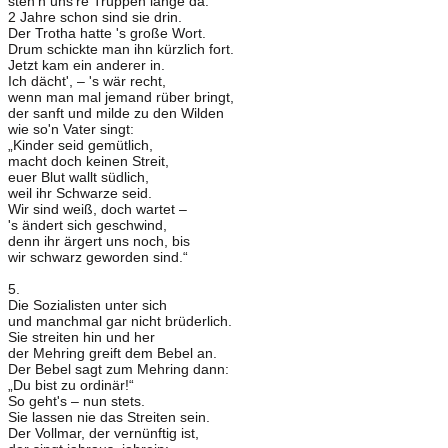
steh'n uns're Truppen lange da.
2 Jahre schon sind sie drin.
Der Trotha hatte 's große Wort.
Drum schickte man ihn kürzlich fort.
Jetzt kam ein anderer in.
Ich dächt', – 's wär recht,
wenn man mal jemand rüber bringt,
der sanft und milde zu den Wilden
wie so'n Vater singt:
„Kinder seid gemütlich,
macht doch keinen Streit,
euer Blut wallt südlich,
weil ihr Schwarze seid.
Wir sind weiß, doch wartet –
's ändert sich geschwind,
denn ihr ärgert uns noch, bis
wir schwarz geworden sind.“
5.
Die Sozialisten unter sich
und manchmal gar nicht brüderlich.
Sie streiten hin und her
der Mehring greift dem Bebel an.
Der Bebel sagt zum Mehring dann:
„Du bist zu ordinär!“
So geht's – nun stets.
Sie lassen nie das Streiten sein.
Der Vollmar, der vernünftig ist,