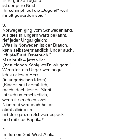
Eure ganze Tugend
ist der pure Neid.
Ihr schimpft auf die „Jugend“ weil
ihr alt geworden seid.“
3.
Norwegen ging vom Schwedenland.
Als dies in Ungarn ward bekannt,
rief jeder Ungar gleich:
„Was in Norwegen ist der Brauch,
kann selbstverständlich Ungar auch.
Ich pfeif' auf Österreich.“
Man brüllt – jetzt wild:
„'nen eignen König woll'n wir gern!“
Wenn ich ein Ungar wer, sagte
ich zu diesen Herr:
(in ungarischen Idiom)
„Kinder, seid gemütlich,
macht doch keinen Streit!
Ist sich unterschiedlich,
wenn ihr euch entzweit.
Niemand wird euch helfen –
steht alleine da
mit der ganzen Schweinespeck
und mit das Paprika!“
4.
Im fernen Süd-West-Afrika