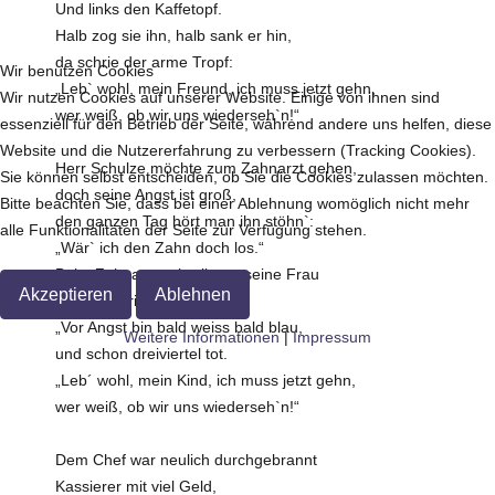
Und links den Kaffetopf.
Halb zog sie ihn, halb sank er hin,
da schrie der arme Tropf:
Wir benutzen Cookies
„Leb` wohl, mein Freund, ich muss jetzt gehn,
Wir nutzen Cookies auf unserer Website. Einige von ihnen sind
wer weiß, ob wir uns wiederseh`n!“
essenziell für den Betrieb der Seite, während andere uns helfen, diese
Website und die Nutzererfahrung zu verbessern (Tracking Cookies).
Herr Schulze möchte zum Zahnarzt gehen,
Sie können selbst entscheiden, ob Sie die Cookies zulassen möchten.
doch seine Angst ist groß,
Bitte beachten Sie, dass bei einer Ablehnung womöglich nicht mehr
den ganzen Tag hört man ihn stöhn`:
alle Funktionalitäten der Seite zur Verfügung stehen.
„Wär` ich den Zahn doch los.“
Beim Zahnarzt schreibt an seine Frau
Akzeptieren
Ablehnen
Er einen Brief voll Not:
„Vor Angst bin bald weiss bald blau,
Weitere Informationen
|
Impressum
und schon dreiviertel tot.
„Leb´ wohl, mein Kind, ich muss jetzt gehn,
wer weiß, ob wir uns wiederseh`n!“
Dem Chef war neulich durchgebrannt
Kassierer mit viel Geld,