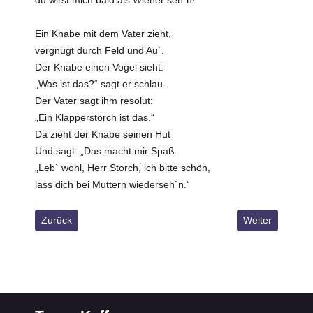
du wirst mich bald als Wiener seh`n!“
Ein Knabe mit dem Vater zieht,
vergnügt durch Feld und Au`.
Der Knabe einen Vogel sieht:
„Was ist das?“ sagt er schlau.
Der Vater sagt ihm resolut:
„Ein Klapperstorch ist das.“
Da zieht der Knabe seinen Hut
Und sagt: „Das macht mir Spaß.
„Leb` wohl, Herr Storch, ich bitte schön,
lass dich bei Muttern wiederseh`n.“
Vorheriger Beitrag: Laßt sie hungern
Nächster Beitrag
Zurück
Weiter