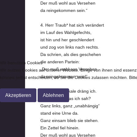
Der muß wohl aus Versehen
da reingekommen sein.“
4. Herr Traub* hat sich verändert
im Lauf des Wahlgefechts,
ist hin und her geschlendert
und zog von links nach rechts.
Da schrien, als dies geschehen
die anderen Partein:
Wir benutzen Cookies
„Der muß wohl aus Versehen
Wir nutzen Cookies auf unserer Website. Einige von ihnen sind essenzi
da reingekommen sein!“
können selbst entscheiden, ob Sie die Cookies zulassen möchten. Bitte
5. Zum Wahllokale dräng ich.
Akzeptieren
Ablehnen
Und wißt ihr, was ich sah?
Ganz links, ganz „unabhängig“
stand eine Urne da.
Ganz einsam blieb sie stehen.
Ein Zettel fiel hinein.
Der muß wohl aus Versehen