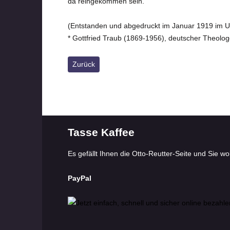
da reingekommen sein.
(Entstanden und abgedruckt im Januar 1919 im 
* Gottfried Traub (1869-1956), deutscher Theologe
Vorheriger Beitrag: Ei, wer tommt denn da
Zurück
Tasse Kaffee
Es gefällt Ihnen die Otto-Reutter-Seite und Sie w
PayPal