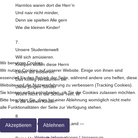
Harmlos waren dort die Herr’n
Und naiv nicht minder,
Denn sie spielten Alle gern
Wie die kleinen Kinder!
7.
Unsere Studentenwelt
Will sich amüsieren.
Wir benutzen Cookies
Kneipen wollen diese Herrn
Wir nutzen Cookies auf unserer Website. Einige von ihnen sind
Lieber als studieren.
essenziell für den Betrieb der Seite, während andere uns helfen, diese
Das Kolleg versäumen sie.
Website und die Nutzererfahrung zu verbessern (Tracking Cookies).
Diese jungen Sünder
Sie können selbst entscheiden, ob Sie die Cookies zulassen möchten.
Woll’n nicht in die Schule ’rein, W
Bitte beachten Sie, dass bei einer Ablehnung womöglich nicht mehr
ie die kleinen Kinder!
alle Funktionalitäten der Seite zur Verfügung stehen.
8.
Oesterreich — du schönes Land —
Akzeptieren
Ablehnen
Dich muss ich bedauern!
Weitere Informationen
|
Impressum